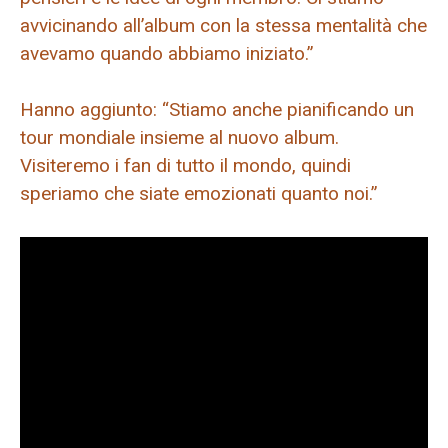
avvicinando all’album con la stessa mentalità che
avevamo quando abbiamo iniziato.”
Hanno aggiunto: “Stiamo anche pianificando un
tour mondiale insieme al nuovo album.
Visiteremo i fan di tutto il mondo, quindi
speriamo che siate emozionati quanto noi.”