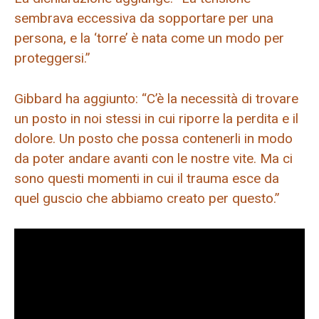
sembrava eccessiva da sopportare per una
persona, e la ‘torre’ è nata come un modo per
proteggersi.”
Gibbard ha aggiunto: “C’è la necessità di trovare
un posto in noi stessi in cui riporre la perdita e il
dolore. Un posto che possa contenerli in modo
da poter andare avanti con le nostre vite. Ma ci
sono questi momenti in cui il trauma esce da
quel guscio che abbiamo creato per questo.”