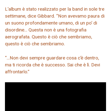
L’album è stato realizzato per la band in sole tre
settimane, dice Gibbard. “Non avevamo paura di
un suono profondamente umano, di un po’ di
disordine… Questa non è una fotografia
aerografata. Questo è ciò che sembriamo,
questo è ciò che sembriamo.
“…Non devi sempre guardare cosa c’è dentro,
ma ti ricorda che è successo. Sai che è lì. Devi
affrontarlo.”