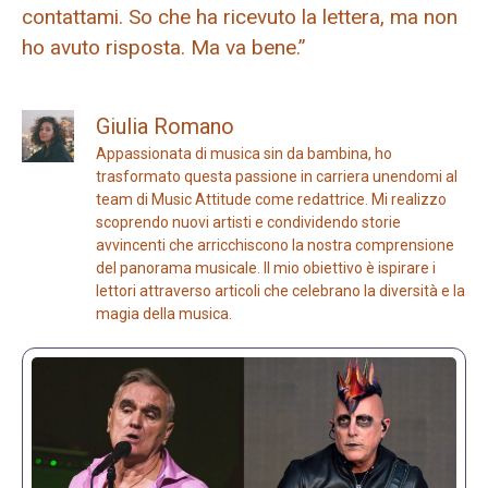
contattami. So che ha ricevuto la lettera, ma non
ho avuto risposta. Ma va bene.”
Giulia Romano
Appassionata di musica sin da bambina, ho
trasformato questa passione in carriera unendomi al
team di Music Attitude come redattrice. Mi realizzo
scoprendo nuovi artisti e condividendo storie
avvincenti che arricchiscono la nostra comprensione
del panorama musicale. Il mio obiettivo è ispirare i
lettori attraverso articoli che celebrano la diversità e la
magia della musica.