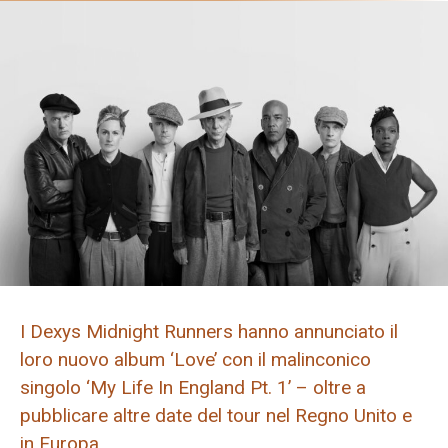
I Dexys Midnight Runners hanno annunciato il
loro nuovo album ‘Love’ con il malinconico
singolo ‘My Life In England Pt. 1’ – oltre a
pubblicare altre date del tour nel Regno Unito e
in Europa.