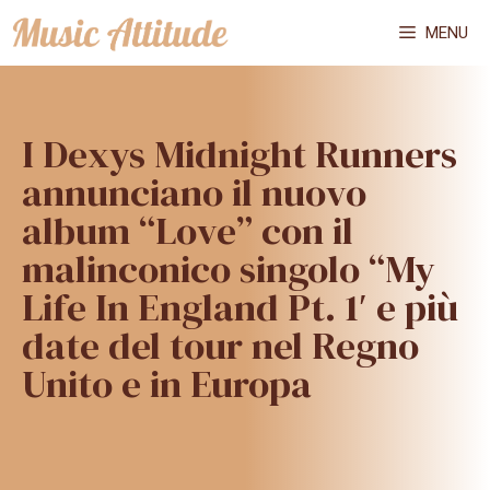
Vai
MENU
al
contenuto
I Dexys Midnight Runners
annunciano il nuovo
album “Love” con il
malinconico singolo “My
Life In England Pt. 1′ e più
date del tour nel Regno
Unito e in Europa