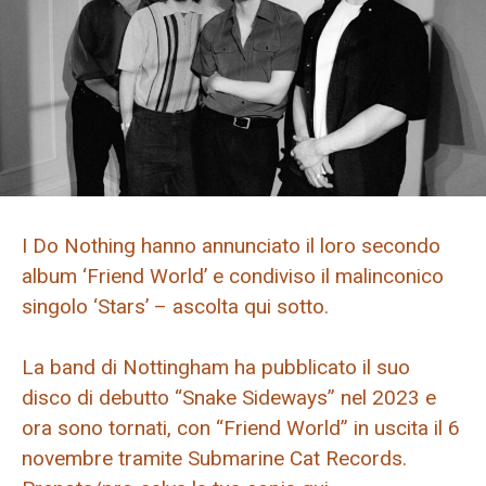
I Do Nothing hanno annunciato il loro secondo
album ‘Friend World’ e condiviso il malinconico
singolo ‘Stars’ – ascolta qui sotto.
La band di Nottingham ha pubblicato il suo
disco di debutto “Snake Sideways” nel 2023 e
ora sono tornati, con “Friend World” in uscita il 6
novembre tramite Submarine Cat Records.