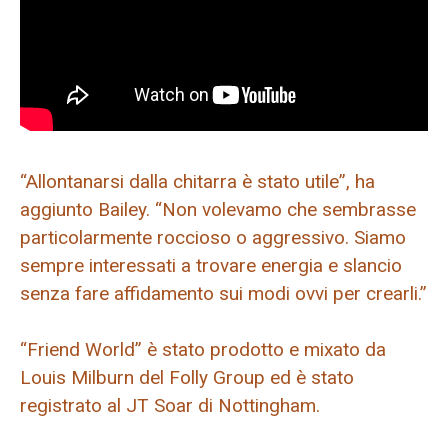
“Allontanarsi dalla chitarra è stato utile”, ha
aggiunto Bailey. “Non volevamo che sembrasse
particolarmente roccioso o aggressivo. Siamo
sempre interessati a trovare energia e slancio
senza fare affidamento sui modi ovvi per crearli.”
“Friend World” è stato prodotto e mixato da
Louis Milburn del Folly Group ed è stato
registrato al JT Soar di Nottingham.