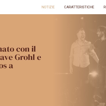
NOTIZIE
CARATTERISTICHE
R
ato con il
Dave Grohl e
os a