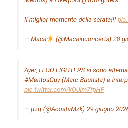
Mentos) a Liverpool @foofighters
Il miglior momento della serata!!!
pic
— Maca
(@Macainconcerts) 28 gi
Ayer, i FOO FIGHTERS si sono alternati
#MentosGuy (Marc Bautista) e interp
pic.twitter.com/kOUim7fpHF
— µzq (@AcostaMzk) 29 giugno 202