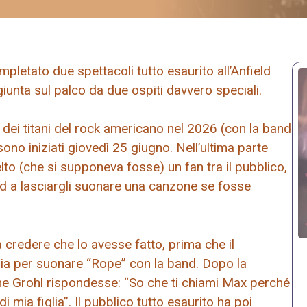
letato due spettacoli tutto esaurito all’Anfield
iunta sul palco da due ospiti davvero speciali.
 dei titani del rock americano nel 2026 (con la band
sono iniziati giovedì 25 giugno. Nell’ultima parte
lto (che si supponeva fosse) un fan tra il pubblico,
nd a lasciargli suonare una canzone se fosse
 a credere che lo avesse fatto, prima che il
ria per suonare “Rope” con la band. Dopo la
he Grohl rispondesse: “So che ti chiami Max perché
 mia figlia”. Il pubblico tutto esaurito ha poi