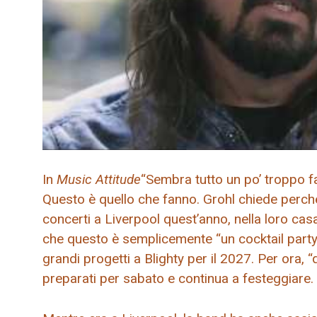
In
Music Attitude
“Sembra tutto un po’ troppo fa
Questo è quello che fanno. Grohl chiede perch
concerti a Liverpool quest’anno, nella loro ca
che questo è semplicemente “un cocktail party 
grandi progetti a Blighty per il 2027. Per ora,
preparati per sabato e continua a festeggiare.