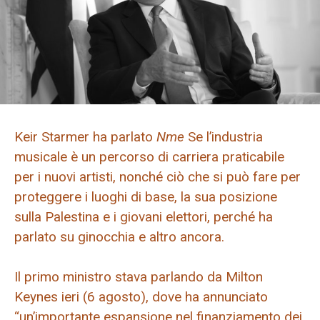
Keir Starmer ha parlato
Nme
Se l’industria
musicale è un percorso di carriera praticabile
per i nuovi artisti, nonché ciò che si può fare per
proteggere i luoghi di base, la sua posizione
sulla Palestina e i giovani elettori, perché ha
parlato su ginocchia e altro ancora.
Il primo ministro stava parlando da Milton
Keynes ieri (6 agosto), dove ha annunciato
“un’importante espansione nel finanziamento dei