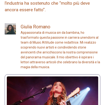
l’industria ha sostenuto che “molto più deve
ancora essere fatto”.
Giulia Romano
Appassionata di musica sin da bambina, ho
trasformato questa passione in carriera unendomi al
team di Music Attitude come redattrice. Mi realizzo
scoprendo nuovi artisti e condividendo storie
avvincenti che arricchiscono la nostra comprensione
del panorama musicale. Il mio obiettivo è ispirare i
lettori attraverso articoli che celebrano la diversità e la
magia della musica.