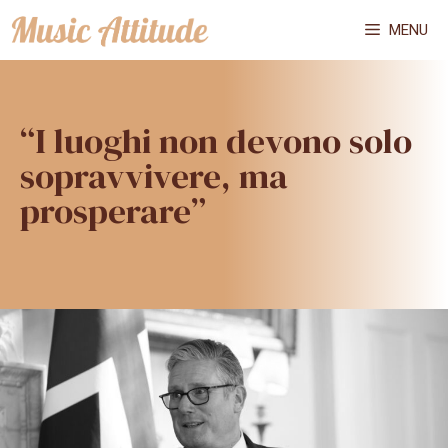
Vai
MENU
al
contenuto
“I luoghi non devono solo
sopravvivere, ma
prosperare”