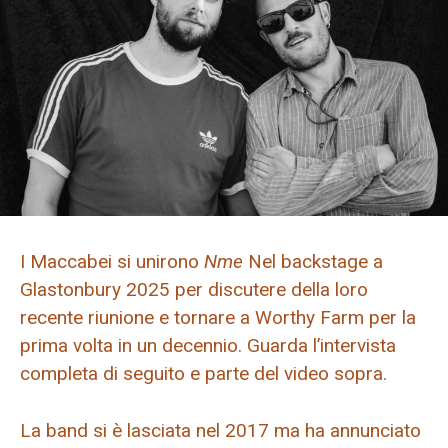
I Maccabei si unirono
Nme
Nel backstage a
Glastonbury 2025 per discutere della loro
recente riunione e tornare a Worthy Farm per la
prima volta in un decennio. Guarda l’intervista
completa di seguito e parte del video sopra.
La band si è lasciata nel 2017 ma ha annunciato