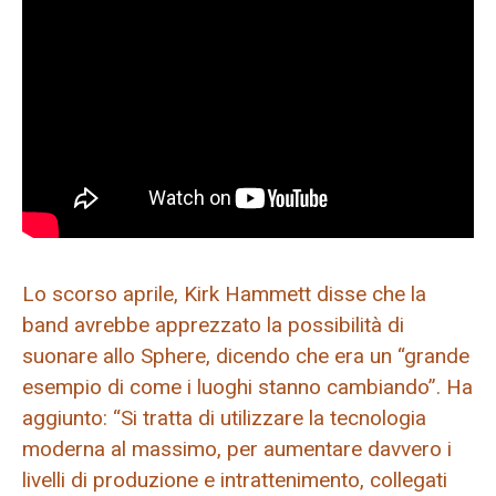
Lo scorso aprile, Kirk Hammett disse che la
band avrebbe apprezzato la possibilità di
suonare allo Sphere, dicendo che era un “grande
esempio di come i luoghi stanno cambiando”. Ha
aggiunto: “Si tratta di utilizzare la tecnologia
moderna al massimo, per aumentare davvero i
livelli di produzione e intrattenimento, collegati