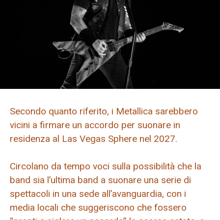
Secondo quanto riferito, i Metallica sarebbero
vicini a firmare un accordo per suonare in
residenza al Las Vegas Sphere nel 2027.
Circolano da tempo voci sulla possibilità che la
band sia l’ultima band a suonare una serie di
spettacoli in una sede all’avanguardia, con i
media locali che suggeriscono che fossero