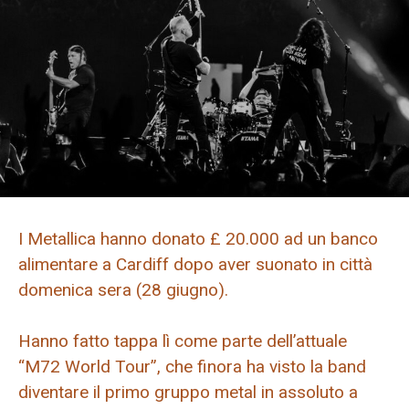
I Metallica hanno donato £ 20.000 ad un banco
alimentare a Cardiff dopo aver suonato in città
domenica sera (28 giugno).
Hanno fatto tappa lì come parte dell’attuale
“M72 World Tour”, che finora ha visto la band
diventare il primo gruppo metal in assoluto a