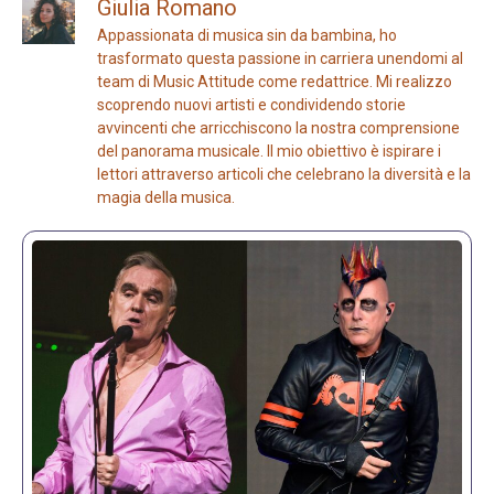
Giulia Romano
Appassionata di musica sin da bambina, ho
trasformato questa passione in carriera unendomi al
team di Music Attitude come redattrice. Mi realizzo
scoprendo nuovi artisti e condividendo storie
avvincenti che arricchiscono la nostra comprensione
del panorama musicale. Il mio obiettivo è ispirare i
lettori attraverso articoli che celebrano la diversità e la
magia della musica.