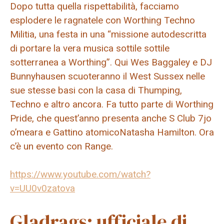
Dopo tutta quella rispettabilità, facciamo
esplodere le ragnatele con Worthing Techno
Militia, una festa in una “missione autodescritta
di portare la vera musica sottile sottile
sotterranea a Worthing”. Qui Wes Baggaley e DJ
Bunnyhausen scuoteranno il West Sussex nelle
sue stesse basi con la casa di Thumping,
Techno e altro ancora. Fa tutto parte di Worthing
Pride, che quest’anno presenta anche
S Club 7
jo
o’meara e
Gattino atomico
Natasha Hamilton. Ora
c’è un evento con Range.
https://www.youtube.com/watch?
v=UU0v0zatova
Gladrags: ufficiale di