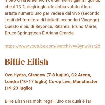
molto divertente. Non c’è da meravigliarsi, quindi,
che il 13 % degli inglesi le abbia votato il loro
artista numero uno per vedere dal vivo (secondo
i dati del fornitore di biglietti secondari Viagogo).
Questo è più di
Beyoncé
,
Rihanna
,
Bruno Marte
,
Bruce Springsteen
E
Ariana Grande
.
https://www.youtube.com/watch?v=vBynw9isr28
Billie Eilish
Ovo Hydro, Glasgow (7-8 luglio), O2 Arena,
Londra (10-17 luglio) Co-op Live, Manchester
(19-23 luglio)
Billie Eilish
Ha molti regali, uno dei quali è far