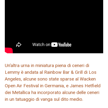
Un’altra urna in miniatura piena di ceneri di
Lemmy è andata al Rainbow Bar & Grill di Los
Angeles, alcune sono state sparse al Wacken
Open Air Festival in Germania, e James Hetfield
dei Metallica ha incorporato alcune delle ceneri
in un tatuaggio di vanga sul dito medio.