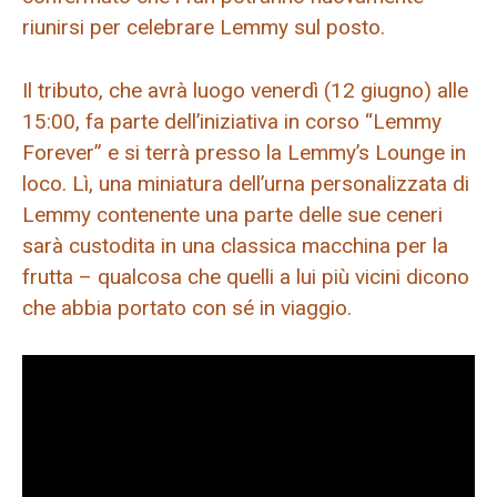
riunirsi per celebrare Lemmy sul posto.
Il tributo, che avrà luogo venerdì (12 giugno) alle
15:00, fa parte dell’iniziativa in corso “Lemmy
Forever” e si terrà presso la Lemmy’s Lounge in
loco. Lì, una miniatura dell’urna personalizzata di
Lemmy contenente una parte delle sue ceneri
sarà custodita in una classica macchina per la
frutta – qualcosa che quelli a lui più vicini dicono
che abbia portato con sé in viaggio.