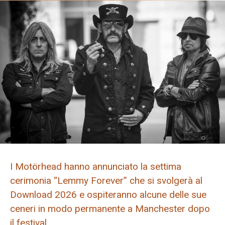
I Motörhead hanno annunciato la settima
cerimonia “Lemmy Forever” che si svolgerà al
Download 2026 e ospiteranno alcune delle sue
ceneri in modo permanente a Manchester dopo
il festival.