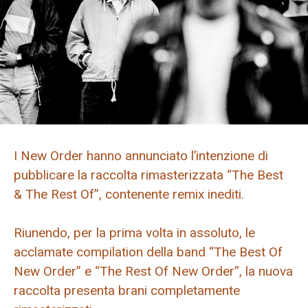
I New Order hanno annunciato l’intenzione di
pubblicare la raccolta rimasterizzata “The Best
& The Rest Of”, contenente remix inediti.
Riunendo, per la prima volta in assoluto, le
acclamate compilation della band “The Best Of
New Order” e “The Rest Of New Order”, la nuova
raccolta presenta brani completamente