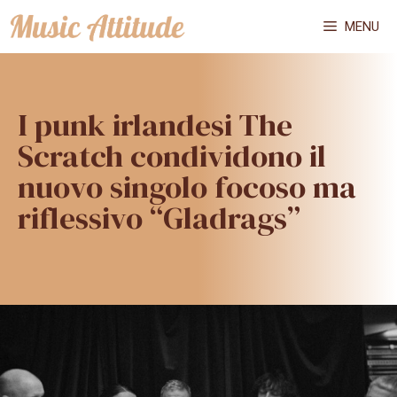
Vai
MENU
al
contenuto
I punk irlandesi The
Scratch condividono il
nuovo singolo focoso ma
riflessivo “Gladrags”