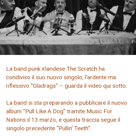
La band punk irlandese The Scratch ha
condiviso il suo nuovo singolo, l’ardente ma
riflessivo “Gladrags” – guarda il video qui sotto.
La band si sta preparando a pubblicare il nuovo
album “Pull Like A Dog” tramite Music For
Nations il 13 marzo, e questa traccia segue il
singolo precedente “Pullin’ Teeth”.