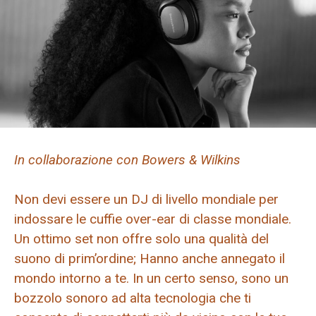
In collaborazione con Bowers & Wilkins
Non devi essere un DJ di livello mondiale per
indossare le cuffie over-ear di classe mondiale.
Un ottimo set non offre solo una qualità del
suono di prim’ordine; Hanno anche annegato il
mondo intorno a te. In un certo senso, sono un
bozzolo sonoro ad alta tecnologia che ti