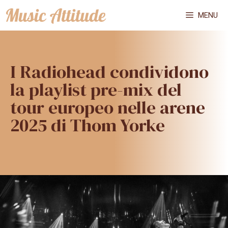
Vai
MENU
al
contenuto
I Radiohead condividono
la playlist pre-mix del
tour europeo nelle arene
2025 di Thom Yorke