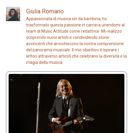
Giulia Romano
Appassionata di musica sin da bambina, ho
trasformato questa passione in carriera unendomi al
team di Music Attitude come redattrice. Mi realizzo
scoprendo nuovi artisti e condividendo storie
avvincenti che arricchiscono la nostra comprensione
del panorama musicale. Il mio obiettivo è ispirare i
lettori attraverso articoli che celebrano la diversità e la
magia della musica.