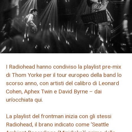
I Radiohead hanno condiviso la playlist pre-mix
di Thom Yorke per il tour europeo della band lo
scorso anno, con artisti del calibro di Leonard
Cohen, Aphex Twin e David Byrne – dai
un’occhiata qui.
La playlist del frontman inizia con gli stessi
Radiohead, il brano indicato come ‘Seattle