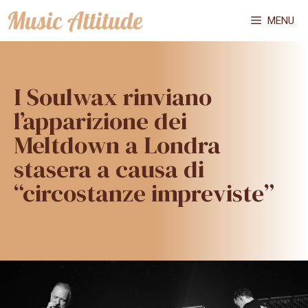
Vai
MENU
al
contenuto
I Soulwax rinviano
l’apparizione dei
Meltdown a Londra
stasera a causa di
“circostanze impreviste”