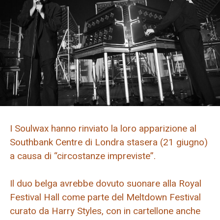
I Soulwax hanno rinviato la loro apparizione al
Southbank Centre di Londra stasera (21 giugno)
a causa di “circostanze impreviste”.
Il duo belga avrebbe dovuto suonare alla Royal
Festival Hall come parte del Meltdown Festival
curato da Harry Styles, con in cartellone anche