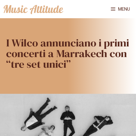
Vai
MENU
al
contenuto
I Wilco annunciano i primi
concerti a Marrakech con
“tre set unici”