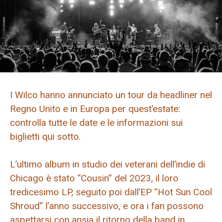
I Wilco hanno annunciato un tour da headliner nel
Regno Unito e in Europa per quest’estate:
controlla tutte le date e le informazioni sui
biglietti qui sotto.
L’ultimo album in studio dei veterani dell’indie di
Chicago è stato “Cousin” del 2023, il loro
tredicesimo LP, seguito poi dall’EP “Hot Sun Cool
Shroud” l’anno successivo, e ora i fan possono
aspettarsi con ansia il ritorno della band in