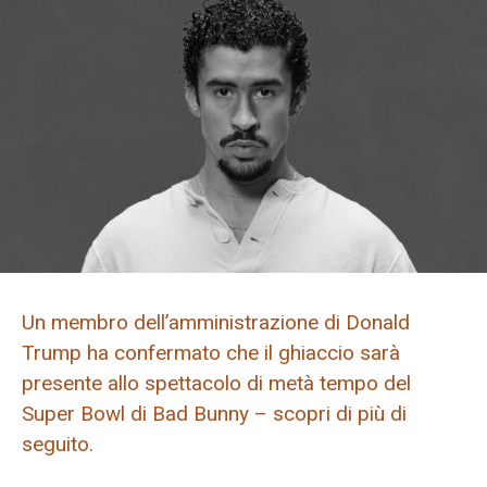
Un membro dell’amministrazione di Donald
Trump ha confermato che il ghiaccio sarà
presente allo spettacolo di metà tempo del
Super Bowl di Bad Bunny – scopri di più di
seguito.