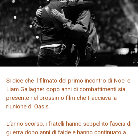
Si dice che il filmato del primo incontro di Noel e
Liam Gallagher dopo anni di combattimenti sia
presente nel prossimo film che tracciava la
riunione di Oasis.
L’anno scorso, i fratelli hanno seppellito l’ascia di
guerra dopo anni di faide e hanno continuato a