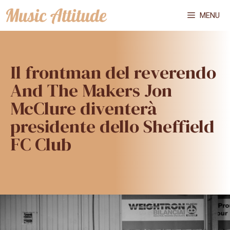
Vai
MENU
al
contenuto
Il frontman del reverendo
And The Makers Jon
McClure diventerà
presidente dello Sheffield
FC Club