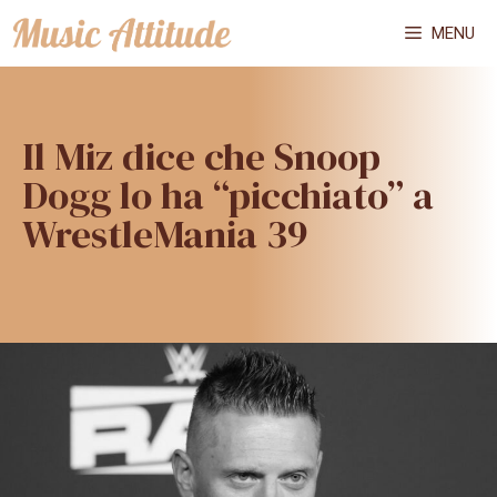
Vai
MENU
al
contenuto
Il Miz dice che Snoop
Dogg lo ha “picchiato” a
WrestleMania 39