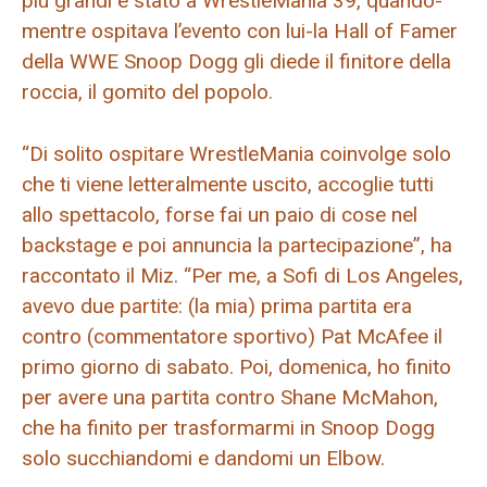
più grandi è stato a WrestleMania 39, quando-
mentre ospitava l’evento con lui-la Hall of Famer
della WWE Snoop Dogg gli diede il finitore della
roccia, il gomito del popolo.
“Di solito ospitare WrestleMania coinvolge solo
che ti viene letteralmente uscito, accoglie tutti
allo spettacolo, forse fai un paio di cose nel
backstage e poi annuncia la partecipazione”, ha
raccontato il Miz. “Per me, a Sofi di Los Angeles,
avevo due partite: (la mia) prima partita era
contro (commentatore sportivo) Pat McAfee il
primo giorno di sabato. Poi, domenica, ho finito
per avere una partita contro Shane McMahon,
che ha finito per trasformarmi in Snoop Dogg
solo succhiandomi e dandomi un Elbow.