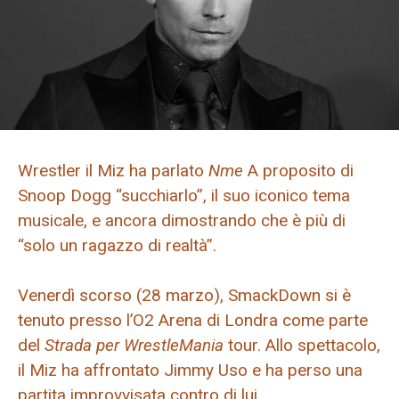
Wrestler il Miz ha parlato
Nme
A proposito di
Snoop Dogg “succhiarlo”, il suo iconico tema
musicale, e ancora dimostrando che è più di
“solo un ragazzo di realtà”.
Venerdì scorso (28 marzo), SmackDown si è
tenuto presso l’O2 Arena di Londra come parte
del
Strada per WrestleMania
tour. Allo spettacolo,
il Miz ha affrontato Jimmy Uso e ha perso una
partita improvvisata contro di lui.