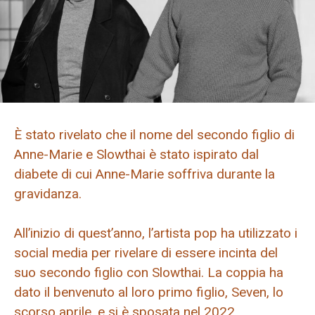
È stato rivelato che il nome del secondo figlio di
Anne-Marie e Slowthai è stato ispirato dal
diabete di cui Anne-Marie soffriva durante la
gravidanza.
All’inizio di quest’anno, l’artista pop ha utilizzato i
social media per rivelare di essere incinta del
suo secondo figlio con Slowthai. La coppia ha
dato il benvenuto al loro primo figlio, Seven, lo
scorso aprile, e si è sposata nel 2022.