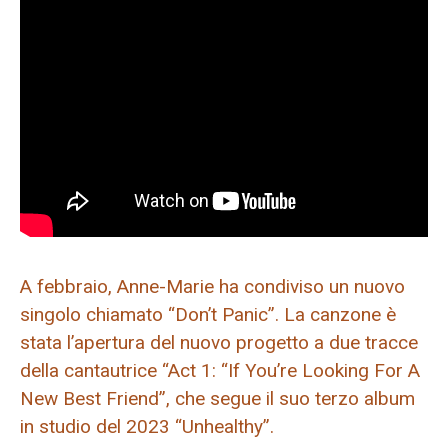
A febbraio, Anne-Marie ha condiviso un nuovo
singolo chiamato “Don’t Panic”. La canzone è
stata l’apertura del nuovo progetto a due tracce
della cantautrice “Act 1: “If You’re Looking For A
New Best Friend”, che segue il suo terzo album
in studio del 2023 “Unhealthy”.