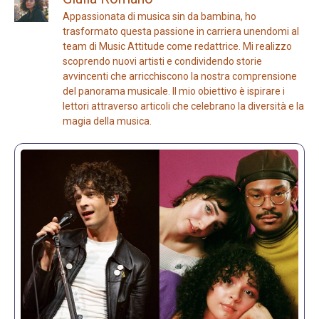
Appassionata di musica sin da bambina, ho
trasformato questa passione in carriera unendomi al
team di Music Attitude come redattrice. Mi realizzo
scoprendo nuovi artisti e condividendo storie
avvincenti che arricchiscono la nostra comprensione
del panorama musicale. Il mio obiettivo è ispirare i
lettori attraverso articoli che celebrano la diversità e la
magia della musica.