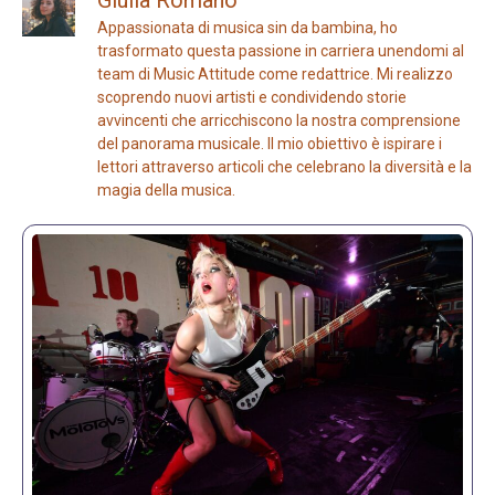
Giulia Romano
Appassionata di musica sin da bambina, ho
trasformato questa passione in carriera unendomi al
team di Music Attitude come redattrice. Mi realizzo
scoprendo nuovi artisti e condividendo storie
avvincenti che arricchiscono la nostra comprensione
del panorama musicale. Il mio obiettivo è ispirare i
lettori attraverso articoli che celebrano la diversità e la
magia della musica.