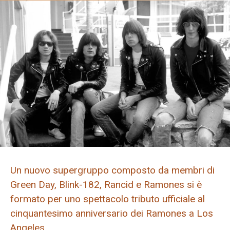
Un nuovo supergruppo composto da membri di
Green Day, Blink-182, Rancid e Ramones si è
formato per uno spettacolo tributo ufficiale al
cinquantesimo anniversario dei Ramones a Los
Angeles.