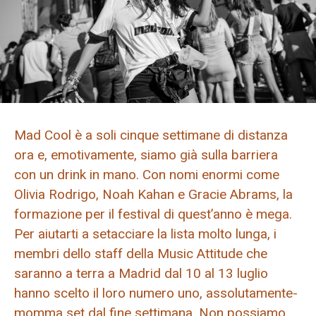
Mad Cool è a soli cinque settimane di distanza
ora e, emotivamente, siamo già sulla barriera
con un drink in mano. Con nomi enormi come
Olivia Rodrigo, Noah Kahan e Gracie Abrams, la
formazione per il festival di quest’anno è mega.
Per aiutarti a setacciare la lista molto lunga, i
membri dello staff della Music Attitude che
saranno a terra a Madrid dal 10 al 13 luglio
hanno scelto il loro numero uno, assolutamente-
momma set dal fine settimana. Non possiamo