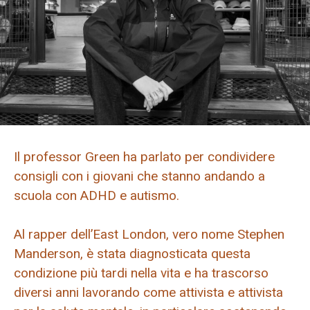
Il professor Green ha parlato per condividere
consigli con i giovani che stanno andando a
scuola con ADHD e autismo.
Al rapper dell’East London, vero nome Stephen
Manderson, è stata diagnosticata questa
condizione più tardi nella vita e ha trascorso
diversi anni lavorando come attivista e attivista