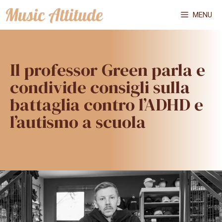
Vai
MENU
al
contenuto
Il professor Green parla e
condivide consigli sulla
battaglia contro l’ADHD e
l’autismo a scuola