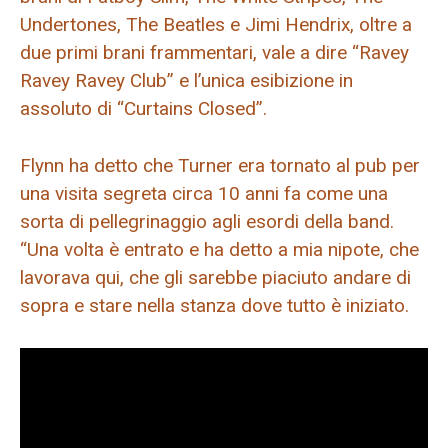
Undertones, The Beatles e Jimi Hendrix, oltre a
due primi brani frammentari, vale a dire “Ravey
Ravey Ravey Club” e l’unica esibizione in
assoluto di “Curtains Closed”.
Flynn ha detto che Turner era tornato al pub per
una visita segreta circa 10 anni fa come una
sorta di pellegrinaggio agli esordi della band.
“Una volta è entrato e ha detto a mia nipote, che
lavorava qui, che gli sarebbe piaciuto andare di
sopra e stare nella stanza dove tutto è iniziato.