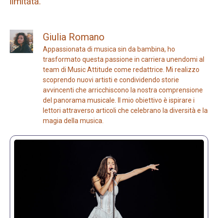
limitata.
Giulia Romano
Appassionata di musica sin da bambina, ho
trasformato questa passione in carriera unendomi al
team di Music Attitude come redattrice. Mi realizzo
scoprendo nuovi artisti e condividendo storie
avvincenti che arricchiscono la nostra comprensione
del panorama musicale. Il mio obiettivo è ispirare i
lettori attraverso articoli che celebrano la diversità e la
magia della musica.