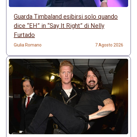
Guarda Timbaland esibirsi solo quando
dice “EH” in “Say It Right” di Nelly
Furtado
Giulia Romano
7 Agosto 2026