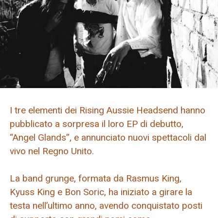
I tre elementi dei Rising Aussie Headsend hanno
pubblicato a sorpresa il loro EP di debutto,
“Angel Glands”, e annunciato nuovi spettacoli dal
vivo nel Regno Unito.
La band grunge, formata da Rasmus King,
Kyuss King e Bon Soric, ha iniziato a girare la
testa nell’ultimo anno, avendo conquistato posti