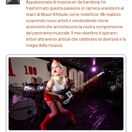
Appassionata di musica sin da bambina, ho
trasformato questa passione in carriera unendomi al
team di Music Attitude come redattrice. Mi realizzo
scoprendo nuovi artisti e condividendo storie
avvincenti che arricchiscono la nostra comprensione
del panorama musicale. Il mio obiettivo è ispirare i
lettori attraverso articoli che celebrano la diversità e la
magia della musica.