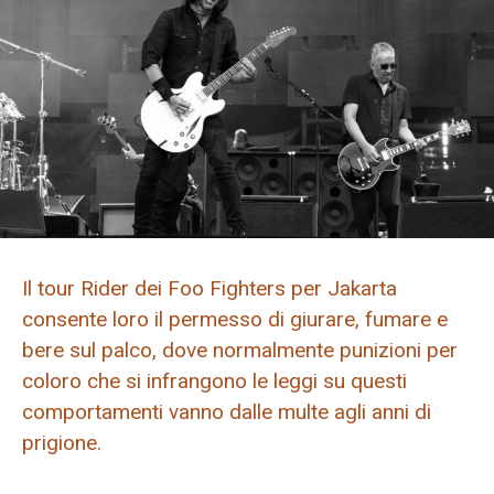
Il tour Rider dei Foo Fighters per Jakarta
consente loro il permesso di giurare, fumare e
bere sul palco, dove normalmente punizioni per
coloro che si infrangono le leggi su questi
comportamenti vanno dalle multe agli anni di
prigione.