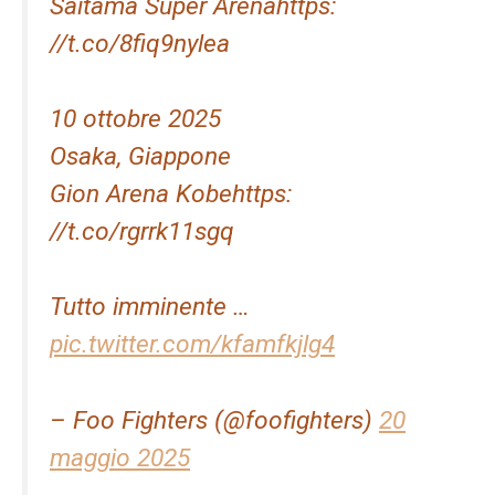
Saitama Super Arenahttps:
//t.co/8fiq9nylea
10 ottobre 2025
Osaka, Giappone
Gion Arena Kobehttps:
//t.co/rgrrk11sgq
Tutto imminente …
pic.twitter.com/kfamfkjlg4
– Foo Fighters (@foofighters)
20
maggio 2025