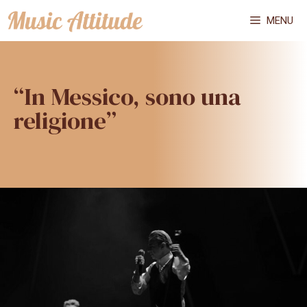
Vai
MENU
al
contenuto
“In Messico, sono una
religione”