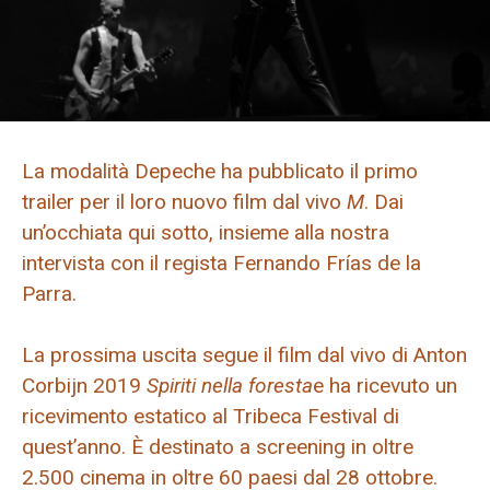
La modalità Depeche ha pubblicato il primo
trailer per il loro nuovo film dal vivo
M
. Dai
un’occhiata qui sotto, insieme alla nostra
intervista con il regista Fernando Frías de la
Parra.
La prossima uscita segue il film dal vivo di Anton
Corbijn 2019
Spiriti nella foresta
e ha ricevuto un
ricevimento estatico al Tribeca Festival di
quest’anno. È destinato a screening in oltre
2.500 cinema in oltre 60 paesi dal 28 ottobre.