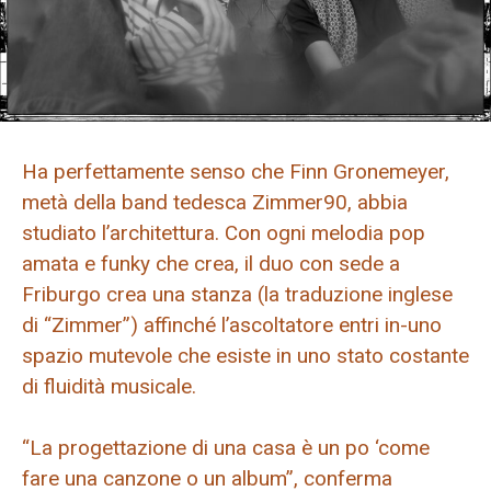
Ha perfettamente senso che Finn Gronemeyer,
metà della band tedesca Zimmer90, abbia
studiato l’architettura. Con ogni melodia pop
amata e funky che crea, il duo con sede a
Friburgo crea una stanza (la traduzione inglese
di “Zimmer”) affinché l’ascoltatore entri in-uno
spazio mutevole che esiste in uno stato costante
di fluidità musicale.
“La progettazione di una casa è un po ‘come
fare una canzone o un album”, conferma