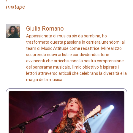
mixtape
Giulia Romano
Appassionata di musica sin da bambina, ho
trasformato questa passione in carriera unendomi al
team di Music Attitude come redattrice. Mi realizzo
scoprendo nuovi artisti e condividendo storie
avvincenti che arricchiscono la nostra comprensione
del panorama musicale. Il mio obiettivo è ispirare i
lettori attraverso articoli che celebrano la diversità e la
magia della musica.