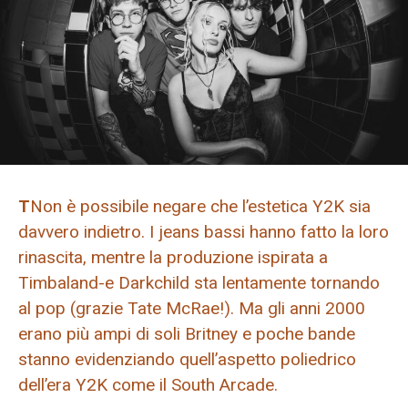
T
Non è possibile negare che l’estetica Y2K sia
davvero indietro. I jeans bassi hanno fatto la loro
rinascita, mentre la produzione ispirata a
Timbaland-e Darkchild sta lentamente tornando
al pop (grazie Tate McRae!). Ma gli anni 2000
erano più ampi di soli Britney e poche bande
stanno evidenziando quell’aspetto poliedrico
dell’era Y2K come il South Arcade.