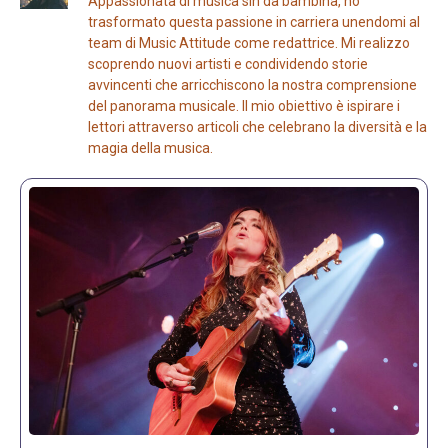
Appassionata di musica sin da bambina, ho
trasformato questa passione in carriera unendomi al
team di Music Attitude come redattrice. Mi realizzo
scoprendo nuovi artisti e condividendo storie
avvincenti che arricchiscono la nostra comprensione
del panorama musicale. Il mio obiettivo è ispirare i
lettori attraverso articoli che celebrano la diversità e la
magia della musica.