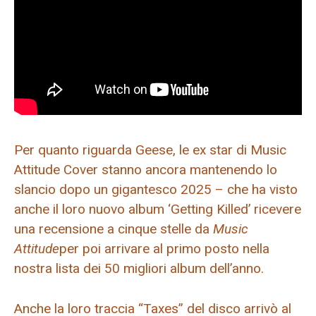
Per quanto riguarda Geese, le ex star di Music
Attitude Cover stanno ancora mantenendo lo
slancio dopo un gigantesco 2025 – che ha visto
anche il loro nuovo album ‘Getting Killed’ ricevere
una recensione a cinque stelle da
Music
Attitude
per poi arrivare al primo posto nella
nostra lista dei 50 migliori album dell’anno.
Anche la loro traccia “Taxes” del disco arrivò al