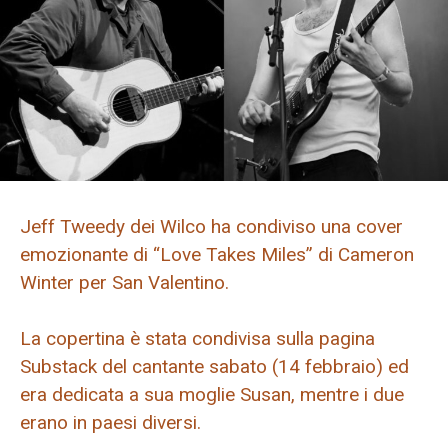
Jeff Tweedy dei Wilco ha condiviso una cover
emozionante di “Love Takes Miles” di Cameron
Winter per San Valentino.
La copertina è stata condivisa sulla pagina
Substack del cantante sabato (14 febbraio) ed
era dedicata a sua moglie Susan, mentre i due
erano in paesi diversi.