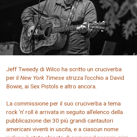
Jeff Tweedy di Wilco ha scritto un cruciverba
per il
New York Times
e strizza l’occhio a David
Bowie, ai Sex Pistols e altro ancora.
La commissione per il suo cruciverba a tema
rock ‘n’ roll è arrivata in seguito all’elenco della
pubblicazione dei 30 più grandi cantautori
americani viventi in uscita, e a ciascun nome