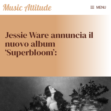
Vai
MENU
al
contenuto
Jessie Ware annuncia il
nuovo album
‘Superbloom’: