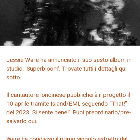
Jessie Ware ha annunciato il suo sesto album in
studio, ‘Superbloom’. Trovate tutti i dettagli qui
sotto.
Il cantautore londinese pubblicherà il progetto il
10 aprile tramite Island/EMI, seguendo “That!”
del 2023. Si sente bene!’. Puoi preordinarlo/pre-
salvarlo qui.
Ware ha condiviso il primo singolo estratto dal