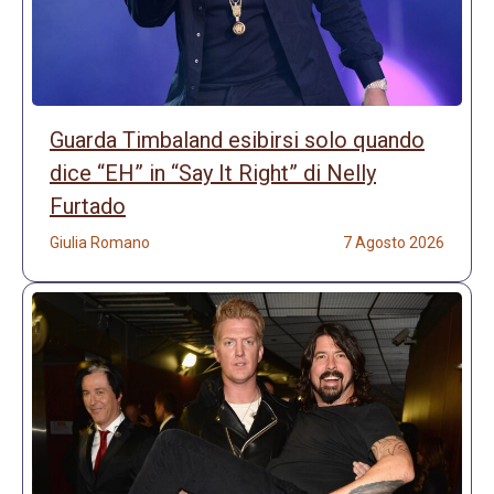
Guarda Timbaland esibirsi solo quando
dice “EH” in “Say It Right” di Nelly
Furtado
Giulia Romano
7 Agosto 2026