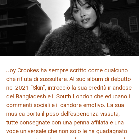
Joy Crookes ha sempre scritto come qualcuno
che rifiuta di sussultare. Al suo album di debutto
nel 2021 “Skin”, intrecciò la sua eredità irlandese
del Bangladesh e il South London che educano i
commenti sociali e il candore emotivo. La sua
musica porta il peso dell’esperienza vissuta,
tutte consegnate con una penna affilata e una
voce universale che non solo le ha guadagnato