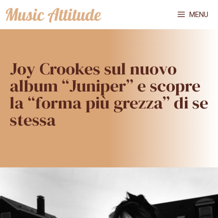
Vai
MENU
al
contenuto
Joy Crookes sul nuovo
album “Juniper” e scopre
la “forma più grezza” di se
stessa