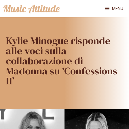
Vai
MENU
al
contenuto
Kylie Minogue risponde
alle voci sulla
collaborazione di
Madonna su ‘Confessions
II’