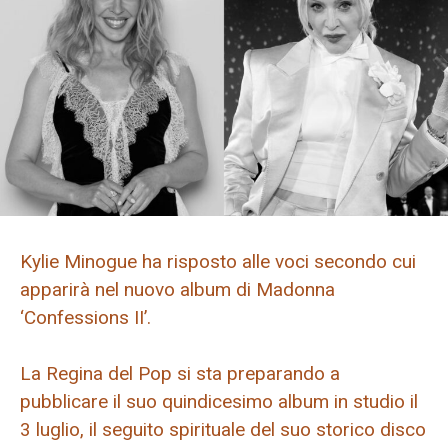
Kylie Minogue ha risposto alle voci secondo cui
apparirà nel nuovo album di Madonna
‘Confessions II’.
La Regina del Pop si sta preparando a
pubblicare il suo quindicesimo album in studio il
3 luglio, il seguito spirituale del suo storico disco