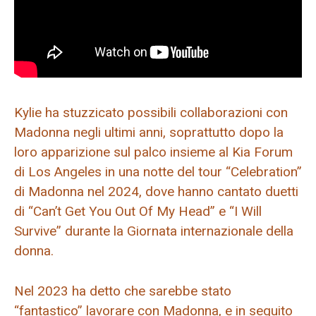
Kylie ha stuzzicato possibili collaborazioni con
Madonna negli ultimi anni, soprattutto dopo la
loro apparizione sul palco insieme al Kia Forum
di Los Angeles in una notte del tour “Celebration”
di Madonna nel 2024, dove hanno cantato duetti
di “Can’t Get You Out Of My Head” e “I Will
Survive” durante la Giornata internazionale della
donna.
Nel 2023 ha detto che sarebbe stato
“fantastico” lavorare con Madonna, e in seguito