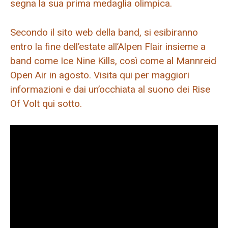
segna la sua prima medaglia olimpica.
Secondo il sito web della band, si esibiranno
entro la fine dell’estate all’Alpen Flair insieme a
band come Ice Nine Kills, così come al Mannreid
Open Air in agosto. Visita qui per maggiori
informazioni e dai un’occhiata al suono dei Rise
Of Volt qui sotto.