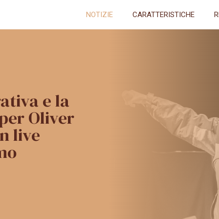
NOTIZIE
CARATTERISTICHE
R
tiva e la
 per Oliver
n live
imo