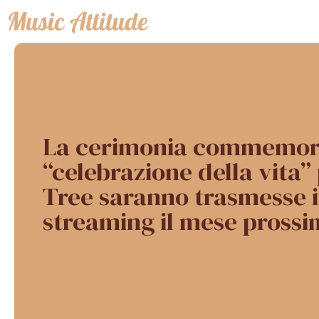
Vai
al
contenuto
La cerimonia commemora
“celebrazione della vita”
Tree saranno trasmesse i
streaming il mese pross