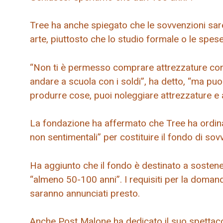
Tree ha anche spiegato che le sovvenzioni sare
arte, piuttosto che lo studio formale o le spese
“Non ti è permesso comprare attrezzature con i
andare a scuola con i soldi”, ha detto, “ma pu
produrre cose, puoi noleggiare attrezzature e 
La fondazione ha affermato che Tree ha ordinato 
non sentimentali” per costituire il fondo di s
Ha aggiunto che il fondo è destinato a sostener
“almeno 50-100 anni”. I requisiti per la domanda
saranno annunciati presto.
Anche Post Malone ha dedicato il suo spettacol