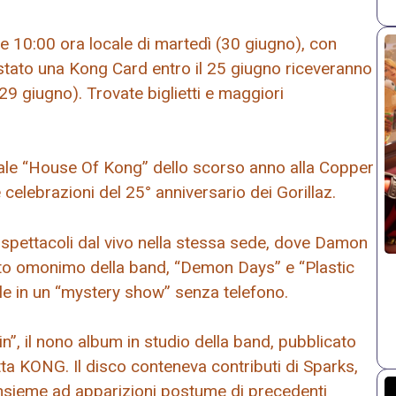
lle 10:00 ora locale di martedì (30 giugno), con
istato una Kong Card entro il 25 giugno riceveranno
(29 giugno). Trovate biglietti e maggiori
ale “House Of Kong” dello scorso anno alla Copper
celebrazioni del 25° anniversario dei Gorillaz.
 spettacoli dal vivo nella stessa sede, dove Damon
utto omonimo della band, “Demon Days” e “Plastic
ale in un “mystery show” senza telefono.
”, il nono album in studio della band, pubblicato
hetta KONG. Il disco conteneva contributi di Sparks,
nsieme ad apparizioni postume di precedenti