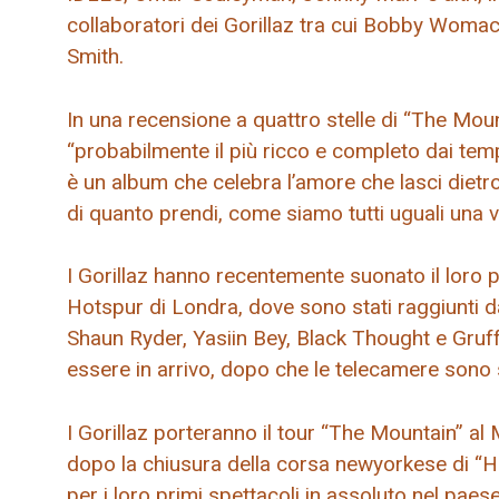
collaboratori dei Gorillaz tra cui Bobby Woma
Smith.
In una recensione a quattro stelle di “The Mou
“probabilmente il più ricco e completo dai temp
è un album che celebra l’amore che lasci dietro 
di quanto prendi, come siamo tutti uguali una vol
I Gorillaz hanno recentemente suonato il loro 
Hotspur di Londra, dove sono stati raggiunti da 
Shaun Ryder, Yasiin Bey, Black Thought e Gruf
essere in arrivo, dopo che le telecamere sono 
I Gorillaz porteranno il tour “The Mountain” al
dopo la chiusura della corsa newyorkese di “H
per i loro primi spettacoli in assoluto nel pae