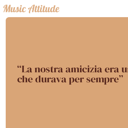
Vai
al
contenuto
“La nostra amicizia era 
che durava per sempre”