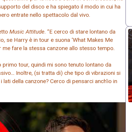
upporto del disco e ha spiegato il modo in cui ha
ero entrate nello spettacolo dal vivo.
etto
Music Attitude
. “E cerco di stare lontano da
io, se Harry è in tour e suona ‘What Makes Me
er me fare la stessa canzone allo stesso tempo.
 primo tour, quindi mi sono tenuto lontano da
ssivo… Inoltre, (si tratta di) che tipo di vibrazioni si
 lati della canzone? Cerco di pensarci anch’io in