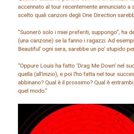
accennato al tour recentemente annunciato a s
scelto quali canzoni degli One Direction sarebb
“Suonerò solo i miei preferiti, suppongo”, ha d
(una canzone) se la fanno i ragazzi. Ad esemp
Beautiful’ ogni sera, sarebbe un po’ stupido p
“Oppure Louis ha fatto ‘Drag Me Down’ nel suo
quella (all’inizio), e poi l’ho fatta nel tour succe
abbinano? Qual è il prossimo? Qual è entrambi i
quel modo.”