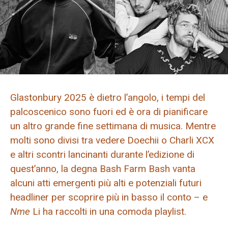
Glastonbury 2025 è dietro l’angolo, i tempi del
palcoscenico sono fuori ed è ora di pianificare
un altro grande fine settimana di musica. Mentre
molti sono divisi tra vedere Doechii o Charli XCX
e altri scontri lancinanti durante l’edizione di
quest’anno, la degna Bash Farm Bash vanta
alcuni atti emergenti più alti e potenziali futuri
headliner per scoprire più in basso il conto – e
Nme
Li ha raccolti in una comoda playlist.