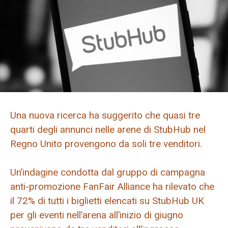
Una nuova ricerca ha suggerito che quasi tre
quarti degli annunci nelle arene di StubHub nel
Regno Unito provengono da soli tre venditori.
Un’indagine condotta dal gruppo di campagna
anti-promozione FanFair Alliance ha rilevato che
il 72% di tutti i biglietti elencati su StubHub UK
per gli eventi nell’arena all’inizio di giugno