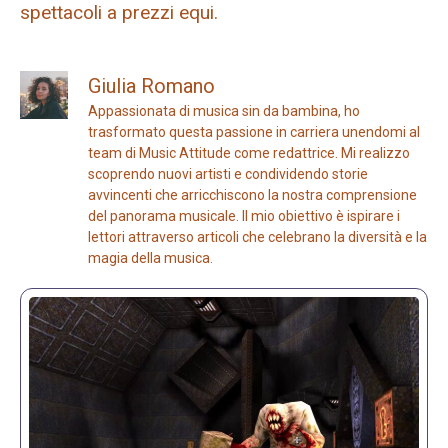
spettacoli a prezzi equi.
Giulia Romano
Appassionata di musica sin da bambina, ho
trasformato questa passione in carriera unendomi al
team di Music Attitude come redattrice. Mi realizzo
scoprendo nuovi artisti e condividendo storie
avvincenti che arricchiscono la nostra comprensione
del panorama musicale. Il mio obiettivo è ispirare i
lettori attraverso articoli che celebrano la diversità e la
magia della musica.