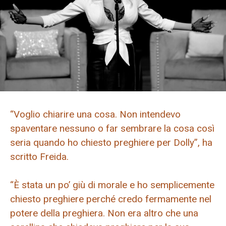
“Voglio chiarire una cosa. Non intendevo
spaventare nessuno o far sembrare la cosa così
seria quando ho chiesto preghiere per Dolly”, ha
scritto Freida.
“È stata un po’ giù di morale e ho semplicemente
chiesto preghiere perché credo fermamente nel
potere della preghiera. Non era altro che una