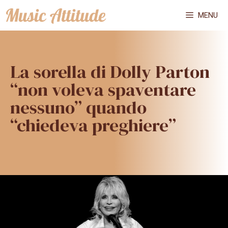
Vai
MENU
al
contenuto
La sorella di Dolly Parton
“non voleva spaventare
nessuno” quando
“chiedeva preghiere”