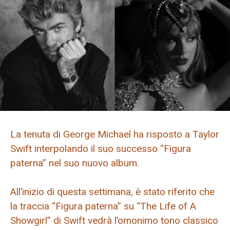
La tenuta di George Michael ha risposto a Taylor
Swift interpolando il suo successo “Figura
paterna” nel suo nuovo album.
All’inizio di questa settimana, è stato riferito che
la traccia “Figura paterna” su “The Life of A
Showgirl” di Swift vedrà l’omonimo tono classico