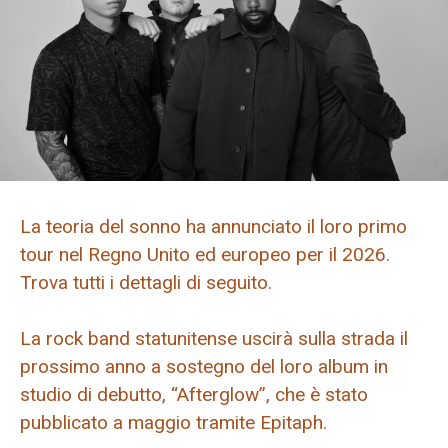
La teoria del sonno ha annunciato il loro primo
tour nel Regno Unito ed europeo per il 2026.
Trova tutti i dettagli di seguito.
La rock band statunitense uscirà sulla strada il
prossimo anno a sostegno del loro album in
studio di debutto, “Afterglow”, che è stato
pubblicato a maggio tramite Epitaph.