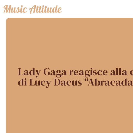
Vai
al
contenuto
Lady Gaga reagisce alla 
di Lucy Dacus “Abracada