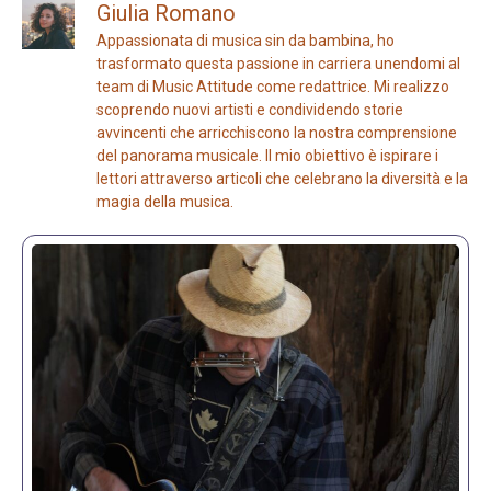
Giulia Romano
Appassionata di musica sin da bambina, ho
trasformato questa passione in carriera unendomi al
team di Music Attitude come redattrice. Mi realizzo
scoprendo nuovi artisti e condividendo storie
avvincenti che arricchiscono la nostra comprensione
del panorama musicale. Il mio obiettivo è ispirare i
lettori attraverso articoli che celebrano la diversità e la
magia della musica.