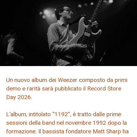
Un nuovo album dei Weezer composto da primi
demo e rarità sarà pubblicato il Record Store
Day 2026.
L’album, intitolato “1192”, è tratto dalle prime
sessioni della band nel novembre 1992 dopo la
formazione. Il bassista fondatore Matt Sharp ha