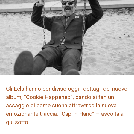
Gli Eels hanno condiviso oggi i dettagli del nuovo
album, “Cookie Happened”, dando ai fan un
assaggio di come suona attraverso la nuova
emozionante traccia, “Cap In Hand” – ascoltala
qui sotto.